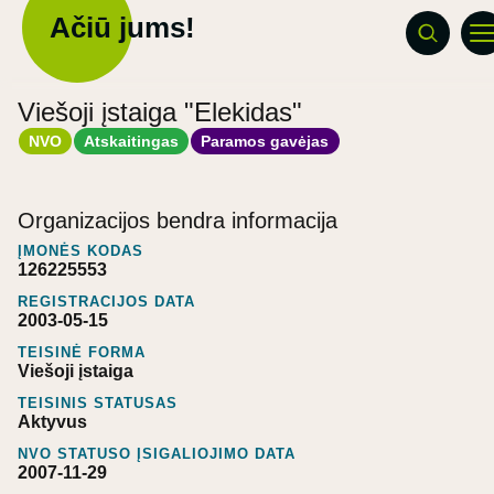
Ačiū jums!
Viešoji įstaiga "Elekidas"
NVO
Atskaitingas
Paramos gavėjas
Organizacijos bendra informacija
ĮMONĖS KODAS
126225553
REGISTRACIJOS DATA
2003-05-15
TEISINĖ FORMA
Viešoji įstaiga
TEISINIS STATUSAS
Aktyvus
NVO STATUSO ĮSIGALIOJIMO DATA
2007-11-29