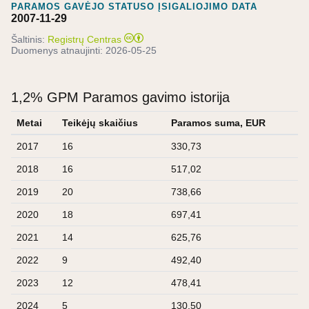
PARAMOS GAVĖJO STATUSO ĮSIGALIOJIMO DATA
2007-11-29
Šaltinis:
Registrų Centras
Duomenys atnaujinti:
2026-05-25
1,2% GPM Paramos gavimo istorija
Metai
Teikėjų skaičius
Paramos suma, EUR
2017
16
330,73
2018
16
517,02
2019
20
738,66
2020
18
697,41
2021
14
625,76
2022
9
492,40
2023
12
478,41
2024
5
130,50