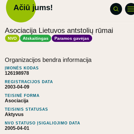
Ačiū jums!
Asociacija Lietuvos antstolių rūmai
NVO
Atskaitingas
Paramos gavėjas
Organizacijos bendra informacija
ĮMONĖS KODAS
126198978
REGISTRACIJOS DATA
2003-04-09
TEISINĖ FORMA
Asociacija
TEISINIS STATUSAS
Aktyvus
NVO STATUSO ĮSIGALIOJIMO DATA
2005-04-01