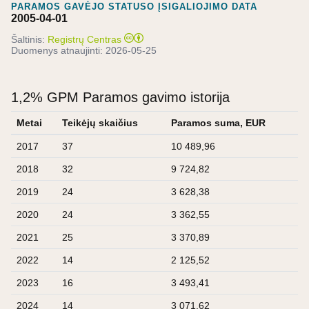
PARAMOS GAVĖJO STATUSO ĮSIGALIOJIMO DATA
2005-04-01
Šaltinis:
Registrų Centras
Duomenys atnaujinti:
2026-05-25
1,2% GPM Paramos gavimo istorija
Metai
Teikėjų skaičius
Paramos suma, EUR
2017
37
10 489,96
2018
32
9 724,82
2019
24
3 628,38
2020
24
3 362,55
2021
25
3 370,89
2022
14
2 125,52
2023
16
3 493,41
2024
14
3 071,62