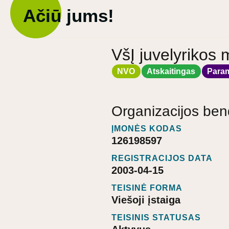
Ačiū jums!
VšĮ juvelyrikos 
NVO
Atskaitingas
Para
Organizacijos ben
ĮMONĖS KODAS
126198597
REGISTRACIJOS DATA
2003-04-15
TEISINĖ FORMA
Viešoji įstaiga
TEISINIS STATUSAS