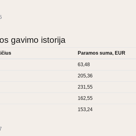
5
 gavimo istorija
ičius
Paramos suma, EUR
63,48
205,36
231,55
162,55
153,24
7