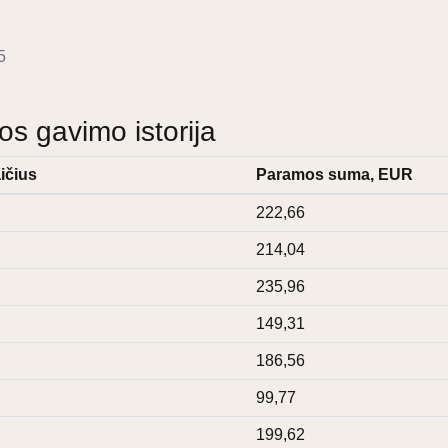
5
 gavimo istorija
ičius
Paramos suma, EUR
222,66
214,04
235,96
149,31
186,56
99,77
199,62