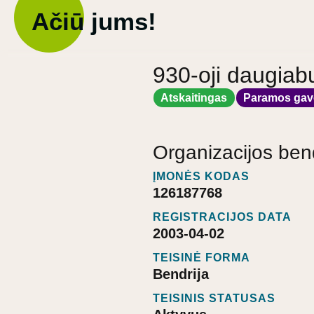
Ačiū jums!
930-oji daugiab
Atskaitingas
Paramos gav
Organizacijos ben
ĮMONĖS KODAS
126187768
REGISTRACIJOS DATA
2003-04-02
TEISINĖ FORMA
Bendrija
TEISINIS STATUSAS