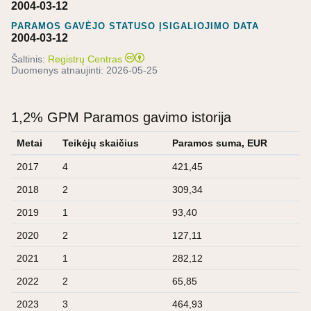
2004-03-12
PARAMOS GAVĖJO STATUSO ĮSIGALIOJIMO DATA
2004-03-12
Šaltinis:
Registrų Centras
Duomenys atnaujinti:
2026-05-25
1,2% GPM Paramos gavimo istorija
Metai
Teikėjų skaičius
Paramos suma, EUR
2017
4
421,45
2018
2
309,34
2019
1
93,40
2020
2
127,11
2021
1
282,12
2022
2
65,85
2023
3
464,93