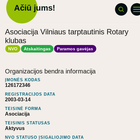
Ačiū jums!
Asociacija Vilniaus tarptautinis Rotary
klubas
NVO
Atskaitingas
Paramos gavėjas
Organizacijos bendra informacija
ĮMONĖS KODAS
126172346
REGISTRACIJOS DATA
2003-03-14
TEISINĖ FORMA
Asociacija
TEISINIS STATUSAS
Aktyvus
NVO STATUSO ĮSIGALIOJIMO DATA