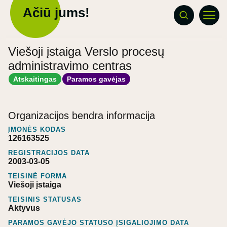
Ačiū jums!
Viešoji įstaiga Verslo procesų
administravimo centras
Atskaitingas
Paramos gavėjas
Organizacijos bendra informacija
ĮMONĖS KODAS
126163525
REGISTRACIJOS DATA
2003-03-05
TEISINĖ FORMA
Viešoji įstaiga
TEISINIS STATUSAS
Aktyvus
PARAMOS GAVĖJO STATUSO ĮSIGALIOJIMO DATA