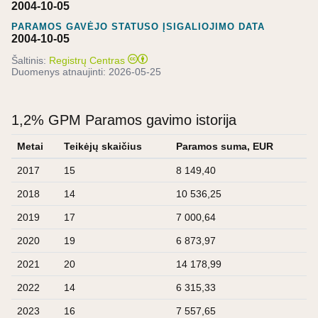
2004-10-05
PARAMOS GAVĖJO STATUSO ĮSIGALIOJIMO DATA
2004-10-05
Šaltinis:
Registrų Centras
Duomenys atnaujinti:
2026-05-25
1,2% GPM Paramos gavimo istorija
Metai
Teikėjų skaičius
Paramos suma, EUR
2017
15
8 149,40
2018
14
10 536,25
2019
17
7 000,64
2020
19
6 873,97
2021
20
14 178,99
2022
14
6 315,33
2023
16
7 557,65