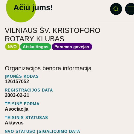
Ačiū jums!
VILNIAUS ŠV. KRISTOFORO
ROTARY KLUBAS
NVO
Atskaitingas
Paramos gavėjas
Organizacijos bendra informacija
ĮMONĖS KODAS
126157052
REGISTRACIJOS DATA
2003-02-21
TEISINĖ FORMA
Asociacija
TEISINIS STATUSAS
Aktyvus
NVO STATUSO ĮSIGALIOJIMO DATA