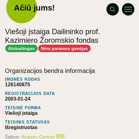
Ačiū jums!
Viešoji įstaiga Dailininko prof.
Kazimiero Žoromskio fondas
Atskaitingas
Nėra paramos gavėjas
Organizacijos bendra informacija
ĮMONĖS KODAS
126140875
REGISTRACIJOS DATA
2003-01-24
TEISINĖ FORMA
Viešoji įstaiga
TEISINIS STATUSAS
Išregistruotas
Šaltinis:
Registrų Centras