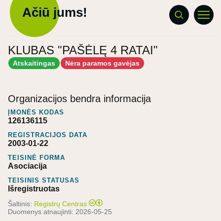
Ačiū jums!
KLUBAS "PAŠĖLĘ 4 RATAI"
Atskaitingas
Nėra paramos gavėjas
Organizacijos bendra informacija
ĮMONĖS KODAS
126136115
REGISTRACIJOS DATA
2003-01-22
TEISINĖ FORMA
Asociacija
TEISINIS STATUSAS
Išregistruotas
Šaltinis:
Registrų Centras
Duomenys atnaujinti:
2026-05-25