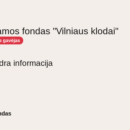
amos fondas "Vilniaus klodai"
s gavėjas
dra informacija
ndas