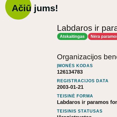
Ačiū jums!
Labdaros ir par
Atskaitingas
Nėra paramo
Organizacijos ben
ĮMONĖS KODAS
126134783
REGISTRACIJOS DATA
2003-01-21
TEISINĖ FORMA
Labdaros ir paramos fo
TEISINIS STATUSAS