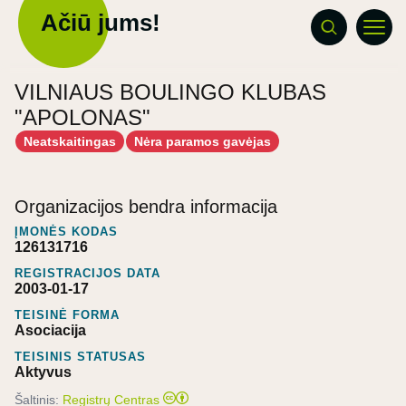
Ačiū jums!
VILNIAUS BOULINGO KLUBAS
"APOLONAS"
Neatskaitingas
Nėra paramos gavėjas
Organizacijos bendra informacija
ĮMONĖS KODAS
126131716
REGISTRACIJOS DATA
2003-01-17
TEISINĖ FORMA
Asociacija
TEISINIS STATUSAS
Aktyvus
Šaltinis:
Registrų Centras