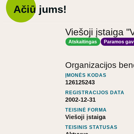
Ačiū jums!
Viešoji įstaiga "
Atskaitingas
Paramos gav
Organizacijos ben
ĮMONĖS KODAS
126125243
REGISTRACIJOS DATA
2002-12-31
TEISINĖ FORMA
Viešoji įstaiga
TEISINIS STATUSAS