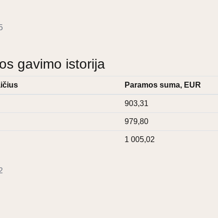
5
 gavimo istorija
ičius
Paramos suma, EUR
903,31
979,80
1 005,02
2