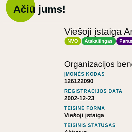
Ačiū jums!
Viešoji įstaiga A
NVO
Atskaitingas
Para
Organizacijos ben
ĮMONĖS KODAS
126122090
REGISTRACIJOS DATA
2002-12-23
TEISINĖ FORMA
Viešoji įstaiga
TEISINIS STATUSAS