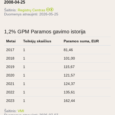
2008-04-25
Šaltinis:
Registrų Centras
Duomenys atnaujinti:
2026-05-25
1,2% GPM Paramos gavimo istorija
Metai
Teikėjų skaičius
Paramos suma, EUR
2017
1
81,46
2018
1
101,00
2019
1
115,67
2020
1
121,57
2021
1
124,37
2022
1
135,61
2023
1
162,44
Šaltinis:
VMI
Duomenys atnaujinti:
2026-07-07