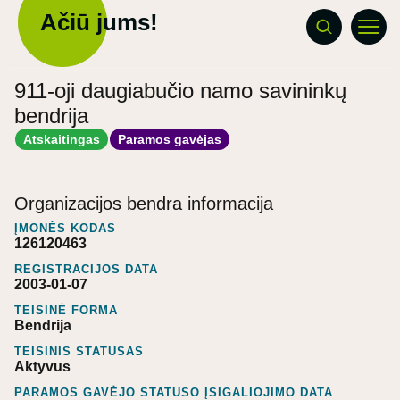
Ačiū jums!
911-oji daugiabučio namo savininkų
bendrija
Atskaitingas
Paramos gavėjas
Organizacijos bendra informacija
ĮMONĖS KODAS
126120463
REGISTRACIJOS DATA
2003-01-07
TEISINĖ FORMA
Bendrija
TEISINIS STATUSAS
Aktyvus
PARAMOS GAVĖJO STATUSO ĮSIGALIOJIMO DATA