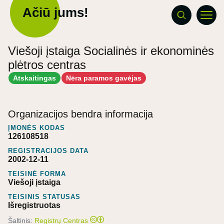
Ačiū jums!
Viešoji įstaiga Socialinės ir ekonominės
plėtros centras
Atskaitingas
Nėra paramos gavėjas
Organizacijos bendra informacija
ĮMONĖS KODAS
126108518
REGISTRACIJOS DATA
2002-12-11
TEISINĖ FORMA
Viešoji įstaiga
TEISINIS STATUSAS
Išregistruotas
Šaltinis:
Registrų Centras