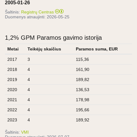
2005-01-26
Šaltinis:
Registrų Centras
Duomenys atnaujinti:
2026-05-25
1,2% GPM Paramos gavimo istorija
Metai
Teikėjų skaičius
Paramos suma, EUR
2017
3
115,36
2018
4
161,90
2019
4
189,82
2020
4
136,53
2021
4
178,98
2022
4
195,66
2023
4
189,92
Šaltinis:
VMI
Duomenys atnaujinti:
2026-07-07