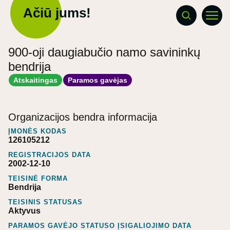
Ačiū jums!
900-oji daugiabučio namo savininkų
bendrija
Atskaitingas
Paramos gavėjas
Organizacijos bendra informacija
ĮMONĖS KODAS
126105212
REGISTRACIJOS DATA
2002-12-10
TEISINĖ FORMA
Bendrija
TEISINIS STATUSAS
Aktyvus
PARAMOS GAVĖJO STATUSO ĮSIGALIOJIMO DATA