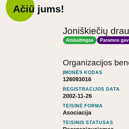
Ačiū jums!
Joniškiečių dra
Atskaitingas
Paramos gav
Organizacijos ben
ĮMONĖS KODAS
126093016
REGISTRACIJOS DATA
2002-11-26
TEISINĖ FORMA
Asociacija
TEISINIS STATUSAS