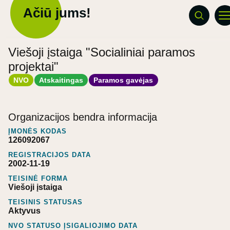
Ačiū jums!
Viešoji įstaiga "Socialiniai paramos
projektai"
NVO
Atskaitingas
Paramos gavėjas
Organizacijos bendra informacija
ĮMONĖS KODAS
126092067
REGISTRACIJOS DATA
2002-11-19
TEISINĖ FORMA
Viešoji įstaiga
TEISINIS STATUSAS
Aktyvus
NVO STATUSO ĮSIGALIOJIMO DATA