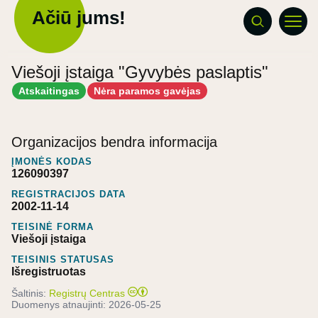
Ačiū jums!
Viešoji įstaiga "Gyvybės paslaptis"
Atskaitingas
Nėra paramos gavėjas
Organizacijos bendra informacija
ĮMONĖS KODAS
126090397
REGISTRACIJOS DATA
2002-11-14
TEISINĖ FORMA
Viešoji įstaiga
TEISINIS STATUSAS
Išregistruotas
Šaltinis:
Registrų Centras
Duomenys atnaujinti:
2026-05-25