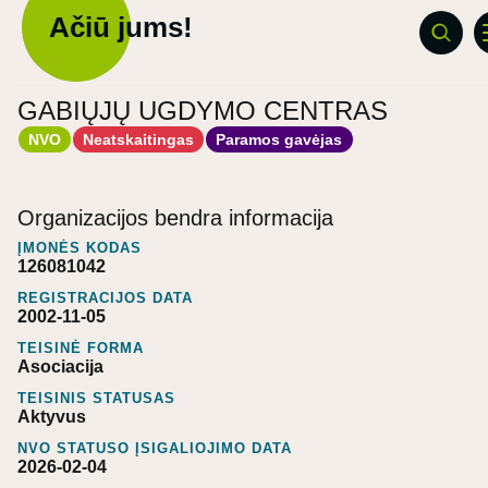
Ačiū jums!
GABIŲJŲ UGDYMO CENTRAS
NVO
Neatskaitingas
Paramos gavėjas
Organizacijos bendra informacija
ĮMONĖS KODAS
126081042
REGISTRACIJOS DATA
2002-11-05
TEISINĖ FORMA
Asociacija
TEISINIS STATUSAS
Aktyvus
NVO STATUSO ĮSIGALIOJIMO DATA
2026-02-04