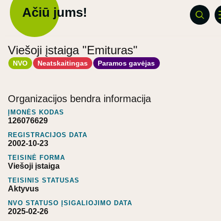
Ačiū jums!
Viešoji įstaiga "Emituras"
NVO
Neatskaitingas
Paramos gavėjas
Organizacijos bendra informacija
ĮMONĖS KODAS
126076629
REGISTRACIJOS DATA
2002-10-23
TEISINĖ FORMA
Viešoji įstaiga
TEISINIS STATUSAS
Aktyvus
NVO STATUSO ĮSIGALIOJIMO DATA
2025-02-26