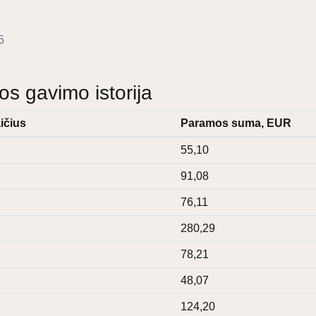
5
 gavimo istorija
ičius
Paramos suma, EUR
55,10
91,08
76,11
280,29
78,21
48,07
124,20