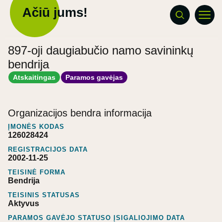
Ačiū jums!
897-oji daugiabučio namo savininkų
bendrija
Atskaitingas
Paramos gavėjas
Organizacijos bendra informacija
ĮMONĖS KODAS
126028424
REGISTRACIJOS DATA
2002-11-25
TEISINĖ FORMA
Bendrija
TEISINIS STATUSAS
Aktyvus
PARAMOS GAVĖJO STATUSO ĮSIGALIOJIMO DATA