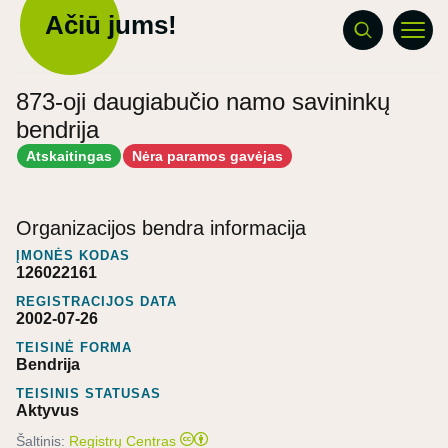
Ačiū jums!
873-oji daugiabučio namo savininkų
bendrija
Atskaitingas
Nėra paramos gavėjas
Organizacijos bendra informacija
ĮMONĖS KODAS
126022161
REGISTRACIJOS DATA
2002-07-26
TEISINĖ FORMA
Bendrija
TEISINIS STATUSAS
Aktyvus
Šaltinis:
Registrų Centras