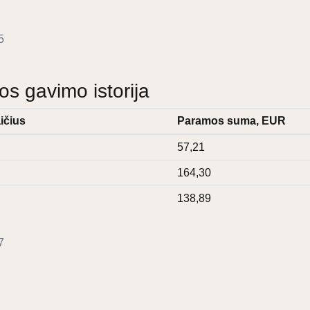
5
 gavimo istorija
ičius
Paramos suma, EUR
57,21
164,30
138,89
7