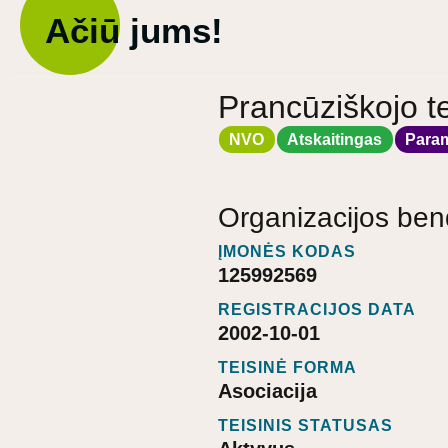
Ačiū jums!
Prancūziškojo te
NVO
Atskaitingas
Para
Organizacijos ben
ĮMONĖS KODAS
125992569
REGISTRACIJOS DATA
2002-10-01
TEISINĖ FORMA
Asociacija
TEISINIS STATUSAS