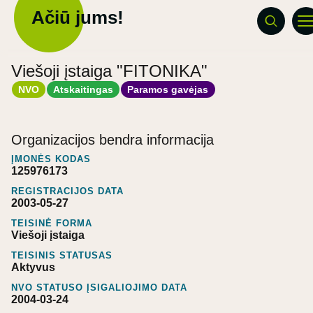
Ačiū jums!
Viešoji įstaiga "FITONIKA"
NVO
Atskaitingas
Paramos gavėjas
Organizacijos bendra informacija
ĮMONĖS KODAS
125976173
REGISTRACIJOS DATA
2003-05-27
TEISINĖ FORMA
Viešoji įstaiga
TEISINIS STATUSAS
Aktyvus
NVO STATUSO ĮSIGALIOJIMO DATA
2004-03-24