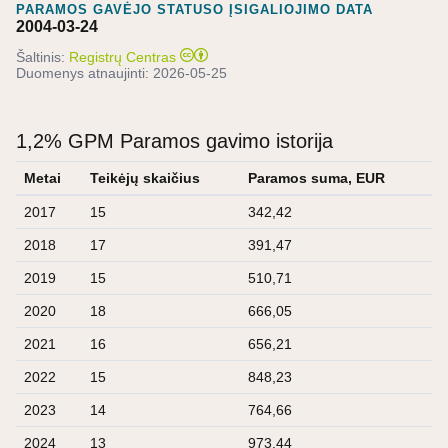
PARAMOS GAVĖJO STATUSO ĮSIGALIOJIMO DATA
2004-03-24
Šaltinis:
Registrų Centras
Duomenys atnaujinti:
2026-05-25
1,2% GPM Paramos gavimo istorija
Metai
Teikėjų skaičius
Paramos suma, EUR
2017
15
342,42
2018
17
391,47
2019
15
510,71
2020
18
666,05
2021
16
656,21
2022
15
848,23
2023
14
764,66
2024
13
973,44