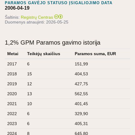
PARAMOS GAVĖJO STATUSO ĮSIGALIOJIMO DATA
2006-04-19
Šaltinis:
Registrų Centras
Duomenys atnaujinti:
2026-05-25
1,2% GPM Paramos gavimo istorija
Metai
Teikėjų skaičius
Paramos suma, EUR
2017
6
151,99
2018
15
404,53
2019
12
427,75
2020
13
562,55
2021
10
401,45
2022
6
329,90
2023
6
405,31
2024
8
645,80