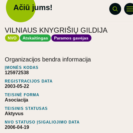
Ačiū jums!
VILNIAUS KNYGRIŠIŲ GILDIJA
NVO
Atskaitingas
Paramos gavėjas
Organizacijos bendra informacija
ĮMONĖS KODAS
125972538
REGISTRACIJOS DATA
2003-05-22
TEISINĖ FORMA
Asociacija
TEISINIS STATUSAS
Aktyvus
NVO STATUSO ĮSIGALIOJIMO DATA
2006-04-19