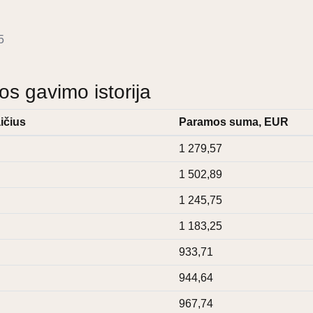
5
 gavimo istorija
ičius
Paramos suma, EUR
1 279,57
1 502,89
1 245,75
1 183,25
933,71
944,64
967,74