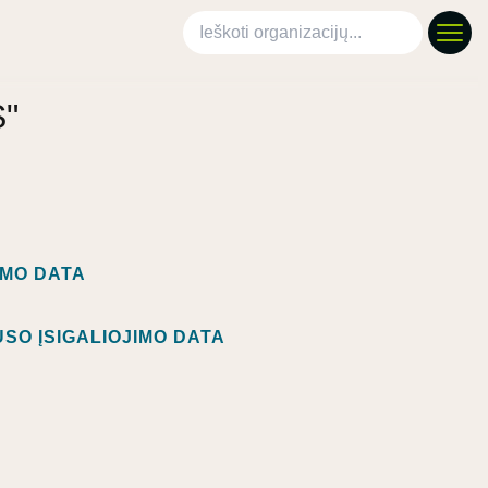
Ieškoti organizacijų
S"
IMO DATA
SO ĮSIGALIOJIMO DATA