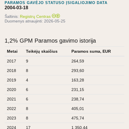
PARAMOS GAVĖJO STATUSO ĮSIGALIOJIMO DATA
2004-03-18
Šaltinis:
Registrų Centras
Duomenys atnaujinti:
2026-05-25
1,2% GPM Paramos gavimo istorija
Metai
Teikėjų skaičius
Paramos suma, EUR
2017
9
264,59
2018
8
293,60
2019
4
163,28
2020
6
231,15
2021
6
238,74
2022
8
405,01
2023
8
475,74
2024
17
1 350,44