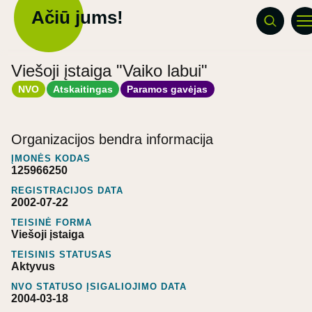
Ačiū jums!
Viešoji įstaiga "Vaiko labui"
NVO
Atskaitingas
Paramos gavėjas
Organizacijos bendra informacija
ĮMONĖS KODAS
125966250
REGISTRACIJOS DATA
2002-07-22
TEISINĖ FORMA
Viešoji įstaiga
TEISINIS STATUSAS
Aktyvus
NVO STATUSO ĮSIGALIOJIMO DATA
2004-03-18