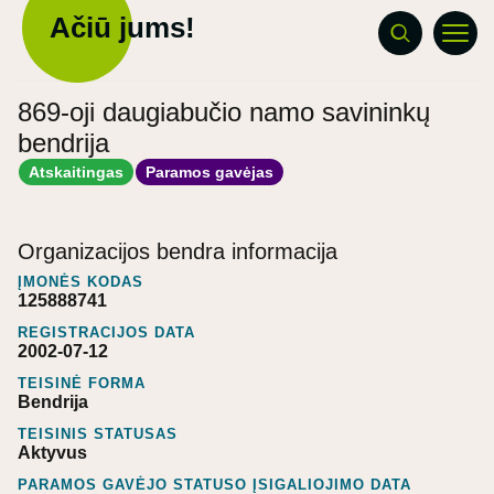
Ačiū jums!
869-oji daugiabučio namo savininkų
bendrija
Atskaitingas
Paramos gavėjas
Organizacijos bendra informacija
ĮMONĖS KODAS
125888741
REGISTRACIJOS DATA
2002-07-12
TEISINĖ FORMA
Bendrija
TEISINIS STATUSAS
Aktyvus
PARAMOS GAVĖJO STATUSO ĮSIGALIOJIMO DATA