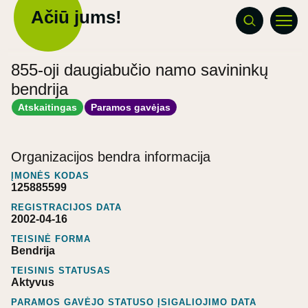
Ačiū jums!
855-oji daugiabučio namo savininkų
bendrija
Atskaitingas
Paramos gavėjas
Organizacijos bendra informacija
ĮMONĖS KODAS
125885599
REGISTRACIJOS DATA
2002-04-16
TEISINĖ FORMA
Bendrija
TEISINIS STATUSAS
Aktyvus
PARAMOS GAVĖJO STATUSO ĮSIGALIOJIMO DATA