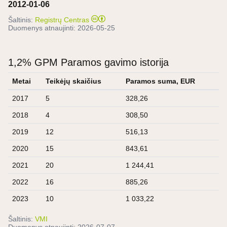
2012-01-06
Šaltinis:
Registrų Centras
Duomenys atnaujinti:
2026-05-25
1,2% GPM Paramos gavimo istorija
Metai
Teikėjų skaičius
Paramos suma, EUR
2017
5
328,26
2018
4
308,50
2019
12
516,13
2020
15
843,61
2021
20
1 244,41
2022
16
885,26
2023
10
1 033,22
Šaltinis:
VMI
Duomenys atnaujinti:
2026-07-07