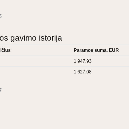
5
 gavimo istorija
ičius
Paramos suma, EUR
1 947,93
1 627,08
7