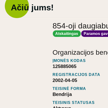
Ačiū jums!
854-oji daugiab
Atskaitingas
Paramos gav
Organizacijos ben
ĮMONĖS KODAS
125885065
REGISTRACIJOS DATA
2002-04-05
TEISINĖ FORMA
Bendrija
TEISINIS STATUSAS