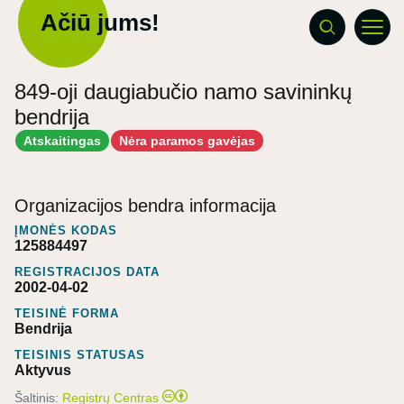
Ačiū jums!
849-oji daugiabučio namo savininkų
bendrija
Atskaitingas
Nėra paramos gavėjas
Organizacijos bendra informacija
ĮMONĖS KODAS
125884497
REGISTRACIJOS DATA
2002-04-02
TEISINĖ FORMA
Bendrija
TEISINIS STATUSAS
Aktyvus
Šaltinis:
Registrų Centras