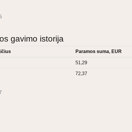
5
 gavimo istorija
ičius
Paramos suma, EUR
51,29
72,37
7