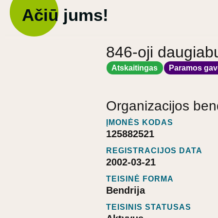
Ačiū jums!
846-oji daugiab
Atskaitingas
Paramos gav
Organizacijos ben
ĮMONĖS KODAS
125882521
REGISTRACIJOS DATA
2002-03-21
TEISINĖ FORMA
Bendrija
TEISINIS STATUSAS