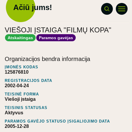
Ačiū jums!
VIEŠOJI ĮSTAIGA "FILMŲ KOPA"
Atskaitingas
Paramos gavėjas
Organizacijos bendra informacija
ĮMONĖS KODAS
125876810
REGISTRACIJOS DATA
2002-04-24
TEISINĖ FORMA
Viešoji įstaiga
TEISINIS STATUSAS
Aktyvus
PARAMOS GAVĖJO STATUSO ĮSIGALIOJIMO DATA
2005-12-28