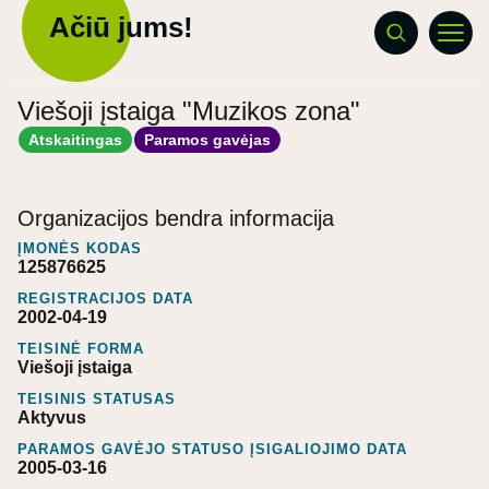
Ačiū jums!
Viešoji įstaiga "Muzikos zona"
Atskaitingas
Paramos gavėjas
Organizacijos bendra informacija
ĮMONĖS KODAS
125876625
REGISTRACIJOS DATA
2002-04-19
TEISINĖ FORMA
Viešoji įstaiga
TEISINIS STATUSAS
Aktyvus
PARAMOS GAVĖJO STATUSO ĮSIGALIOJIMO DATA
2005-03-16