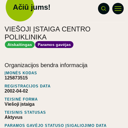
Ačiū jums!
VIEŠOJI ĮSTAIGA CENTRO
POLIKLINIKA
Atskaitingas
Paramos gavėjas
Organizacijos bendra informacija
ĮMONĖS KODAS
125873515
REGISTRACIJOS DATA
2002-04-02
TEISINĖ FORMA
Viešoji įstaiga
TEISINIS STATUSAS
Aktyvus
PARAMOS GAVĖJO STATUSO ĮSIGALIOJIMO DATA