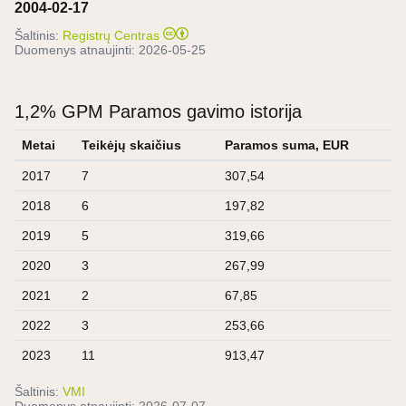
2004-02-17
Šaltinis:
Registrų Centras
Duomenys atnaujinti:
2026-05-25
1,2% GPM Paramos gavimo istorija
Metai
Teikėjų skaičius
Paramos suma, EUR
2017
7
307,54
2018
6
197,82
2019
5
319,66
2020
3
267,99
2021
2
67,85
2022
3
253,66
2023
11
913,47
Šaltinis:
VMI
Duomenys atnaujinti:
2026-07-07