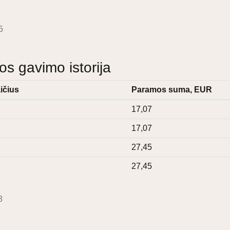
5
 gavimo istorija
ičius
Paramos suma, EUR
17,07
17,07
27,45
27,45
8