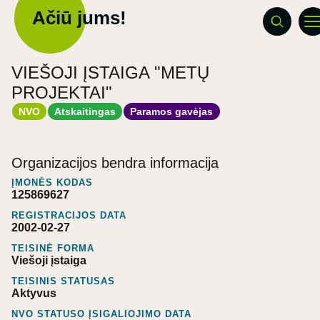
Ačiū jums!
VIEŠOJI ĮSTAIGA "METŲ
PROJEKTAI"
NVO
Atskaitingas
Paramos gavėjas
Organizacijos bendra informacija
ĮMONĖS KODAS
125869627
REGISTRACIJOS DATA
2002-02-27
TEISINĖ FORMA
Viešoji įstaiga
TEISINIS STATUSAS
Aktyvus
NVO STATUSO ĮSIGALIOJIMO DATA