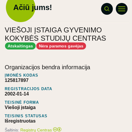
Ačiū jums!
VIEŠOJI ĮSTAIGA GYVENIMO
KOKYBĖS STUDIJŲ CENTRAS
Atskaitingas
Nėra paramos gavėjas
Organizacijos bendra informacija
ĮMONĖS KODAS
125817897
REGISTRACIJOS DATA
2002-01-14
TEISINĖ FORMA
Viešoji įstaiga
TEISINIS STATUSAS
Išregistruotas
Šaltinis:
Registrų Centras