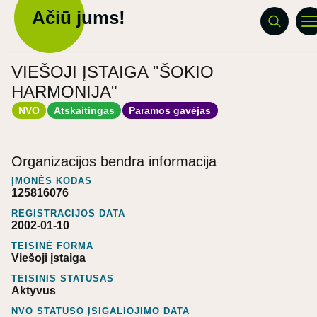
Ačiū jums!
VIEŠOJI ĮSTAIGA "ŠOKIO
HARMONIJA"
NVO
Atskaitingas
Paramos gavėjas
Organizacijos bendra informacija
ĮMONĖS KODAS
125816076
REGISTRACIJOS DATA
2002-01-10
TEISINĖ FORMA
Viešoji įstaiga
TEISINIS STATUSAS
Aktyvus
NVO STATUSO ĮSIGALIOJIMO DATA