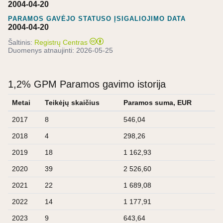
2004-04-20
PARAMOS GAVĖJO STATUSO ĮSIGALIOJIMO DATA
2004-04-20
Šaltinis:
Registrų Centras
Duomenys atnaujinti:
2026-05-25
1,2% GPM Paramos gavimo istorija
Metai
Teikėjų skaičius
Paramos suma, EUR
2017
8
546,04
2018
4
298,26
2019
18
1 162,93
2020
39
2 526,60
2021
22
1 689,08
2022
14
1 177,91
2023
9
643,64