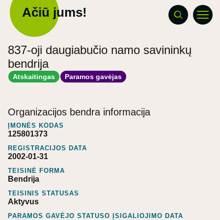
Ačiū jums!
837-oji daugiabučio namo savininkų
bendrija
Atskaitingas
Paramos gavėjas
Organizacijos bendra informacija
ĮMONĖS KODAS
125801373
REGISTRACIJOS DATA
2002-01-31
TEISINĖ FORMA
Bendrija
TEISINIS STATUSAS
Aktyvus
PARAMOS GAVĖJO STATUSO ĮSIGALIOJIMO DATA