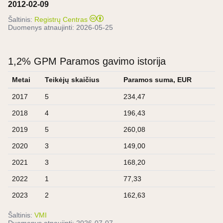
2012-02-09
Šaltinis:
Registrų Centras
Duomenys atnaujinti:
2026-05-25
1,2% GPM Paramos gavimo istorija
Metai
Teikėjų skaičius
Paramos suma, EUR
2017
5
234,47
2018
4
196,43
2019
5
260,08
2020
3
149,00
2021
3
168,20
2022
1
77,33
2023
2
162,63
Šaltinis:
VMI
Duomenys atnaujinti:
2026-07-07