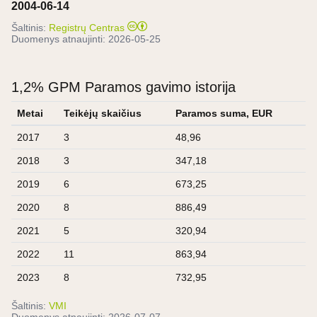
2004-06-14
Šaltinis:
Registrų Centras
Duomenys atnaujinti:
2026-05-25
1,2% GPM Paramos gavimo istorija
Metai
Teikėjų skaičius
Paramos suma, EUR
2017
3
48,96
2018
3
347,18
2019
6
673,25
2020
8
886,49
2021
5
320,94
2022
11
863,94
2023
8
732,95
Šaltinis:
VMI
Duomenys atnaujinti:
2026-07-07