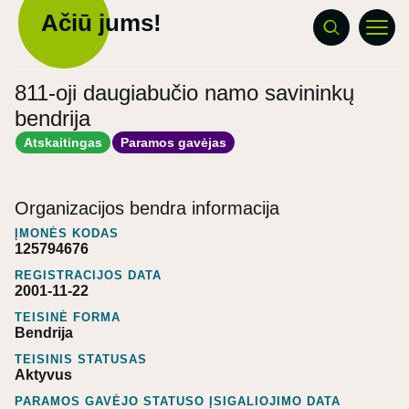
Ačiū jums!
811-oji daugiabučio namo savininkų
bendrija
Atskaitingas
Paramos gavėjas
Organizacijos bendra informacija
ĮMONĖS KODAS
125794676
REGISTRACIJOS DATA
2001-11-22
TEISINĖ FORMA
Bendrija
TEISINIS STATUSAS
Aktyvus
PARAMOS GAVĖJO STATUSO ĮSIGALIOJIMO DATA