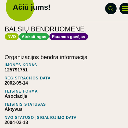
Ačiū jums!
BALSIŲ BENDRUOMENĖ
NVO
Atskaitingas
Paramos gavėjas
Organizacijos bendra informacija
ĮMONĖS KODAS
125791751
REGISTRACIJOS DATA
2002-05-14
TEISINĖ FORMA
Asociacija
TEISINIS STATUSAS
Aktyvus
NVO STATUSO ĮSIGALIOJIMO DATA
2004-02-18