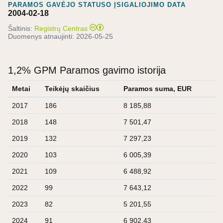
PARAMOS GAVĖJO STATUSO ĮSIGALIOJIMO DATA
2004-02-18
Šaltinis:
Registrų Centras
Duomenys atnaujinti:
2026-05-25
1,2% GPM Paramos gavimo istorija
Metai
Teikėjų skaičius
Paramos suma, EUR
2017
186
8 185,88
2018
148
7 501,47
2019
132
7 297,23
2020
103
6 005,39
2021
109
6 488,92
2022
99
7 643,12
2023
82
5 201,55
2024
91
6 902,43