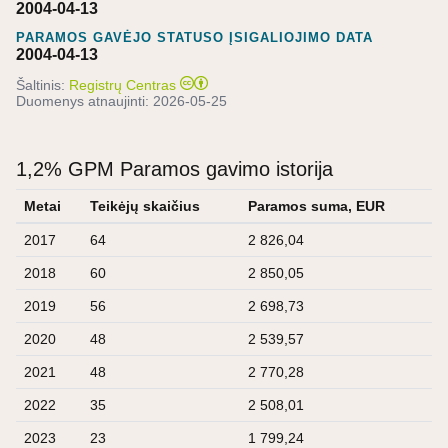
2004-04-13
PARAMOS GAVĖJO STATUSO ĮSIGALIOJIMO DATA
2004-04-13
Šaltinis:
Registrų Centras
Duomenys atnaujinti:
2026-05-25
1,2% GPM Paramos gavimo istorija
Metai
Teikėjų skaičius
Paramos suma, EUR
2017
64
2 826,04
2018
60
2 850,05
2019
56
2 698,73
2020
48
2 539,57
2021
48
2 770,28
2022
35
2 508,01
2023
23
1 799,24