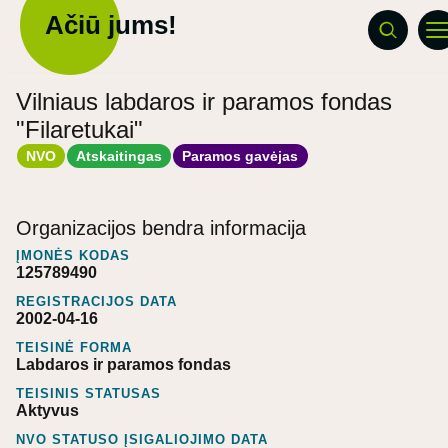
Ačiū jums!
Vilniaus labdaros ir paramos fondas
"Filaretukai"
NVO
Atskaitingas
Paramos gavėjas
Organizacijos bendra informacija
ĮMONĖS KODAS
125789490
REGISTRACIJOS DATA
2002-04-16
TEISINĖ FORMA
Labdaros ir paramos fondas
TEISINIS STATUSAS
Aktyvus
NVO STATUSO ĮSIGALIOJIMO DATA