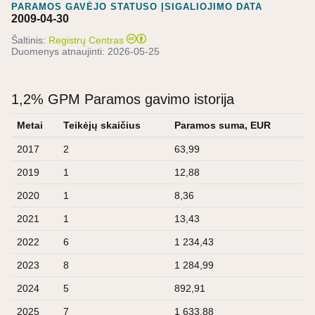
PARAMOS GAVĖJO STATUSO ĮSIGALIOJIMO DATA
2009-04-30
Šaltinis:
Registrų Centras
Duomenys atnaujinti:
2026-05-25
1,2% GPM Paramos gavimo istorija
Metai
Teikėjų skaičius
Paramos suma, EUR
2017
2
63,99
2019
1
12,88
2020
1
8,36
2021
1
13,43
2022
6
1 234,43
2023
8
1 284,99
2024
5
892,91
2025
7
1 633,88