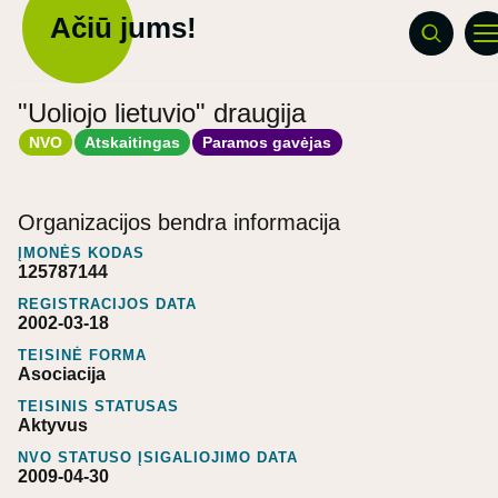
Ačiū jums!
"Uoliojo lietuvio" draugija
NVO
Atskaitingas
Paramos gavėjas
Organizacijos bendra informacija
ĮMONĖS KODAS
125787144
REGISTRACIJOS DATA
2002-03-18
TEISINĖ FORMA
Asociacija
TEISINIS STATUSAS
Aktyvus
NVO STATUSO ĮSIGALIOJIMO DATA
2009-04-30