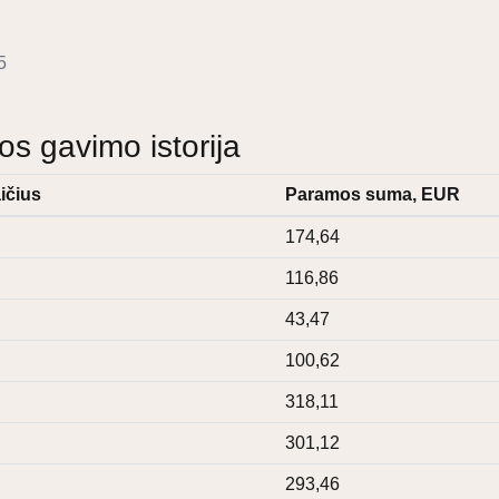
5
 gavimo istorija
ičius
Paramos suma, EUR
174,64
116,86
43,47
100,62
318,11
301,12
293,46