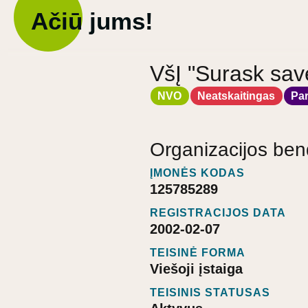
Ačiū jums!
VšĮ "Surask sav
NVO
Neatskaitingas
Pa
Organizacijos ben
ĮMONĖS KODAS
125785289
REGISTRACIJOS DATA
2002-02-07
TEISINĖ FORMA
Viešoji įstaiga
TEISINIS STATUSAS