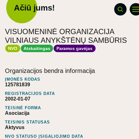
Ačiū jums!
VISUOMENINĖ ORGANIZACIJA
VILNIAUS ANYKŠTĖNŲ SAMBŪRIS
NVO
Atskaitingas
Paramos gavėjas
Organizacijos bendra informacija
ĮMONĖS KODAS
125781839
REGISTRACIJOS DATA
2002-01-07
TEISINĖ FORMA
Asociacija
TEISINIS STATUSAS
Aktyvus
NVO STATUSO ĮSIGALIOJIMO DATA