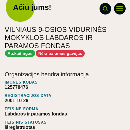
Ačiū jums!
VILNIAUS 9-OSIOS VIDURINĖS
MOKYKLOS LABDAROS IR
PARAMOS FONDAS
Atskaitingas
Nėra paramos gavėjas
Organizacijos bendra informacija
ĮMONĖS KODAS
125778476
REGISTRACIJOS DATA
2001-10-29
TEISINĖ FORMA
Labdaros ir paramos fondas
TEISINIS STATUSAS
Išregistruotas