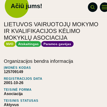
Ačiū jums!
LIETUVOS VAIRUOTOJŲ MOKYMO
IR KVALIFIKACIJOS KĖLIMO
MOKYKLŲ ASOCIACIJA
NVO
Atskaitingas
Paramos gavėjas
Organizacijos bendra informacija
ĮMONĖS KODAS
125709149
REGISTRACIJOS DATA
2001-10-26
TEISINĖ FORMA
Asociacija
TEISINIS STATUSAS
Aktyvus